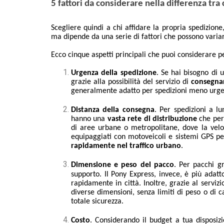
5 fattori da considerare nella differenza tra
Scegliere quindi a chi affidare la propria spedizione
ma dipende da una serie di fattori che possono varia
Ecco cinque aspetti principali che puoi considerare 
Urgenza della spedizione
. Se hai bisogno di 
grazie alla possibilità del servizio di
consegna
generalmente adatto per spedizioni meno urgen
Distanza della consegna
. Per spedizioni a lu
hanno una
vasta rete di distribuzione
che perm
di aree urbane o metropolitane, dove la veloc
equipaggiati con motoveicoli e sistemi GPS pe
rapidamente nel traffico urbano
.
Dimensione e peso del pacco
. Per pacchi gr
supporto. Il Pony Express, invece, è più adat
rapidamente in città. Inoltre, grazie al serviz
diverse dimensioni, senza limiti di peso o di 
totale sicurezza
.
Costo
. Considerando il budget a tua disposiz