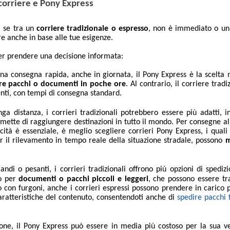
 corriere e Pony Express
, se tra un
corriere tradizionale o espresso
, non è immediato o uni
re anche in base alle tue esigenze.
per prendere una decisione informata:
una consegna rapida, anche in giornata, il Pony Express è la scelta 
re pacchi o documenti in poche ore
. Al contrario, il corriere tradi
ti, con tempi di consegna standard.
nga distanza, i corrieri tradizionali potrebbero essere più adatti, 
ette di raggiungere destinazioni in tutto il mondo. Per consegne al
ità è essenziale, è meglio scegliere corrieri Pony Express, i quali
r il rilevamento in tempo reale della situazione stradale, possono
m
andi o pesanti, i corrieri tradizionali offrono più opzioni di spediz
to per
documenti o pacchi piccoli e leggeri
, che possono essere tr
io con furgoni, anche i corrieri espressi possono prendere in carico 
caratteristiche del contenuto, consentendoti anche di
spedire pacchi f
ione, il Pony Express può essere in media più costoso per la sua ve