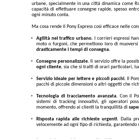
urbane, specialmente in una città dinamica come 
capacità di effettuare consegne rapide, spesso entr
ogni minuto conta.
Ma cosa rende il Pony Express così efficace nelle co
Agilità nel traffico urbano
. I corrieri espressi h
moto o furgoni, che permettono loro di muoversi a
drasticamente i tempi di consegna
.
Consegne personalizzate
. Il servizio offre la possi
ogni cliente
, sia che si tratti di orari particolari, 
Servizio ideale per lettere e piccoli pacchi
. Il Po
pacchi di piccole dimensioni o altri oggetti che ri
Tecnologia di tracciamento avanzata
. Con il P
sistemi di tracking innovativi, gli operatori pos
momento, offrendo ai clienti la tranquillità di
sape
Risposta rapida alle richieste urgenti
. Dalla pr
velocemente ad ogni tipo di richiesta, garantendo 