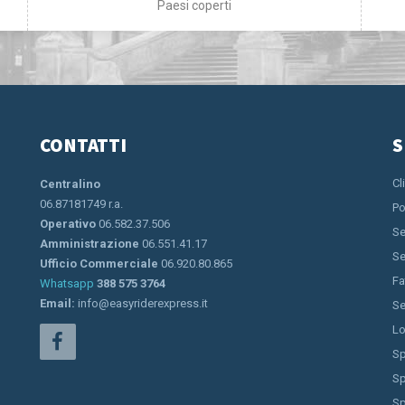
Paesi coperti
CONTATTI
S
Cl
Centralino
06.87181749 r.a.
Po
Operativo
06.582.37.506
Se
Amministrazione
06.551.41.17
Se
Ufficio Commerciale
06.920.80.865
Fa
Whatsapp
388 575 3764
Email:
info@easyriderexpress.it
Se
Lo
Sp
Sp
Sp