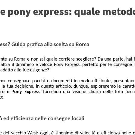
e e pony express: quale metod
ress? Guida pratica alla scelta su Roma
nte su Roma e non sai quale corriere scegliere? Da una parte, hai i
all'altra il dinamico e veloce Pony Express, perfetto per le consegne
 adatto alle tue esigenze?
i per consegnare pacchi e documenti in modo efficiente, presentano
 la tua decisione. In questo articolo, dunque, esploreremo le caratt
iere e Pony Express
, fornendo una visione chiara delle loro pecul
te.
à ed efficienza nelle consegne locali
 del vecchio West; oggi, è sinonimo di velocità e efficienza nelle 