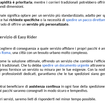
apidità è prioritaria
; mentre i corrieri tradizionali potrebbero offrir
randi dimensioni
.
onale significa optare per un servizio più standardizzato, adatto per s
ece hai
richieste specifiche
o la necessità di
spedire un pacco diretta
grado di offrire un
servizio più personalizzato
.
ervizio di Easy Rider
cegliere di conseguenza a quale servizio affidare i propri pacchi è a
 a Roma
, una città con un tessuto urbano molto complesso.
ome la soluzione ottimale, offrendo un servizio che combina l'effici
ri tradizionali. Che tu debba
spedire un documento urgente
attraverso
press fornisce un servizio su misura per le tue esigenze. Con la nos
professionisti dedicati, garantiamo che le tue spedizioni siano ges
otrai beneficiare di
assistenza continua
in ogni fase della spedizione
uoi pacchi saranno consegnati in modo sicuro e tempestivo.
ri servizi, saremo lieti di risponderti nel minor tempo possibile.