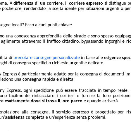
Roma. A
differenza di un corriere, il corriere espresso
si distingue p
o poche ore, rendendolo la scelta ideale per situazioni urgenti o p
nsegne locali?
Ecco alcuni punti chiave:
anno una conoscenza approfondita delle strade e sono spesso equipag
gilmente attraverso il traffico cittadino, bypassando ingorghi e
ri
bilità di
prenotare consegne personalizzate
in base alle
esigenze spec
luoghi di consegna specifici o richieste urgenti e delicate.
ny Express è particolarmente adatto per la consegna di documenti im
chiedono una
consegna rapida e diretta
.
ony Express, ogni spedizione può essere tracciata in tempo reale: 
sono facilmente rintracciare i corrieri e fornire la loro posizione
re esattamente dove si trova il loro pacco
e quando arriverà.
enotazione alla consegna, il servizio espresso è progettato per ri
un’
assistenza completa
e un’esperienza senza problemi.