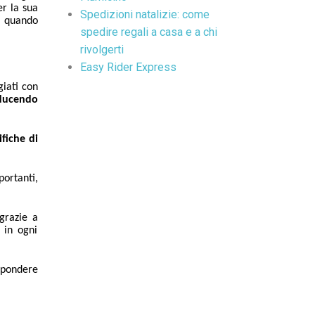
er la sua
Spedizioni natalizie: come
er quando
spedire regali a casa e a chi
rivolgerti
Easy Rider Express
giati con
ducendo
ifiche di
portanti,
grazie a
 in ogni
spondere