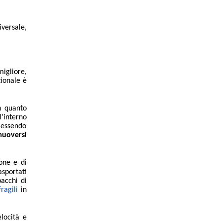
versale,
migliore,
zionale è
in quanto
l’interno
 essendo
uoversi
ione e di
asportati
pacchi di
ragili
in
locità e