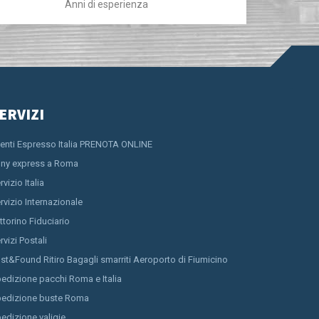
Anni di esperienza
ERVIZI
ienti Espresso Italia PRENOTA ONLINE
ny express a Roma
rvizio Italia
rvizio Internazionale
ttorino Fiduciario
rvizi Postali
st&Found Ritiro Bagagli smarriti Aeroporto di Fiumicino
edizione pacchi Roma e Italia
edizione buste Roma
edizione valigie