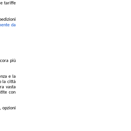
e tariffe
pedizioni
mente da
ncora più
enza e la
 la città
tra vasta
tite con
, opzioni