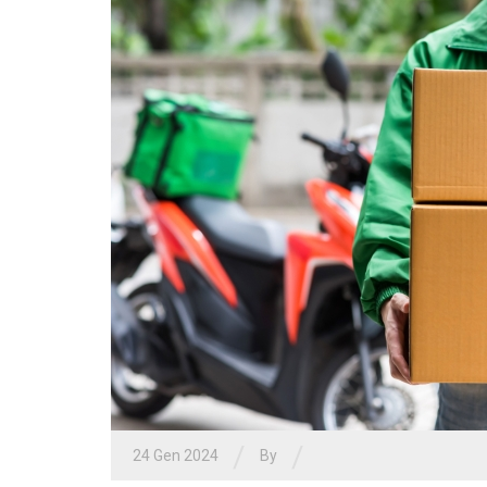
/
/
24 Gen 2024
By