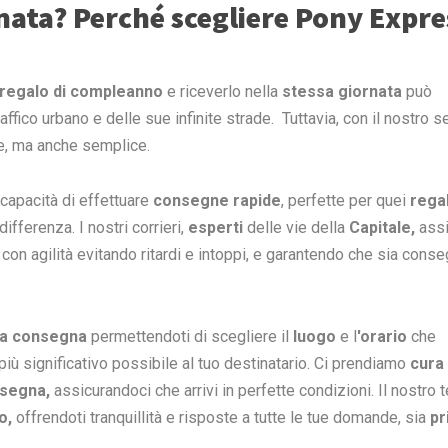
rnata? Perché scegliere Pony Expre
 regalo di compleanno
e riceverlo nella
stessa giornata
può
ffico urbano e delle sue infinite strade. Tuttavia, con il nostro s
le, ma anche semplice.
capacità di effettuare
consegne rapide
, perfette per quei
regal
fferenza. I nostri corrieri,
esperti
delle vie della
Capitale,
assi
à con agilità evitando ritardi e intoppi, e garantendo che sia cons
la consegna
permettendoti di scegliere il
luogo
e l
'orario
che
 più significativo possibile al tuo destinatario. Ci prendiamo
cura 
segna,
assicurandoci che arrivi in perfette condizioni. Il nostro 
o,
offrendoti tranquillità e risposte a tutte le tue domande, sia
pr