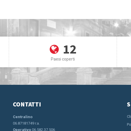
12
Paesi coperti
CONTATTI
S
Cl
Centralino
06.87181749 r.a.
Po
Operativo
06.582.37.506