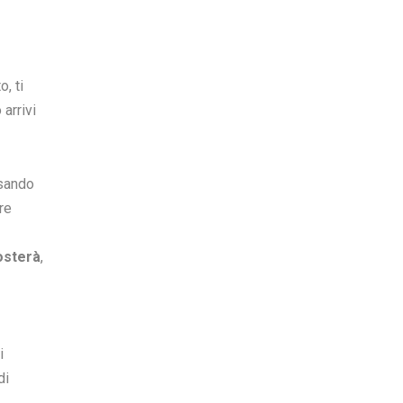
, ti
arrivi
usando
re
osterà
,
i
di