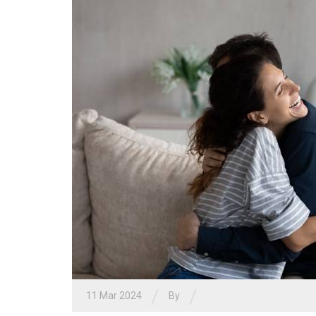
/
/
11 Mar 2024
By