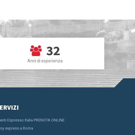
32
Anni di esperienza
ERVIZI
ienti Espresso Italia PRENOTA ONLINE
ny express a Roma