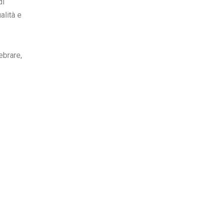
di
alità e
ebrare,