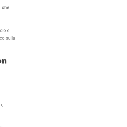
o che
icio e
cco sulla
on
o,