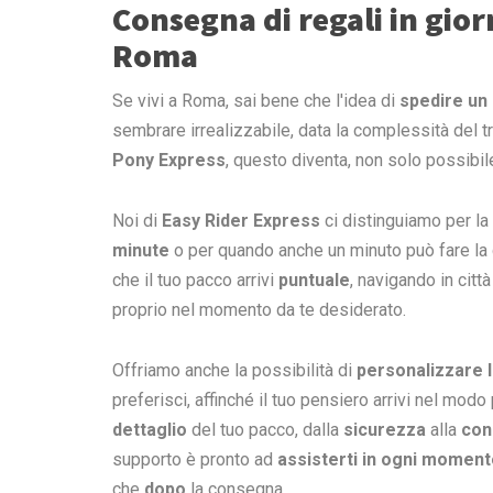
Consegna di regali in gio
Roma
Se vivi a Roma, sai bene che l'idea di
spedire un
sembrare irrealizzabile, data la complessità del tra
Pony Express
, questo diventa, non solo possibi
Noi di
Easy Rider Express
ci distinguiamo per la 
minute
o per quando anche un minuto può fare la di
che il tuo pacco arrivi
puntuale
, navigando in citt
proprio nel momento da te desiderato.
Offriamo anche la possibilità di
personalizzare 
preferisci, affinché il tuo pensiero arrivi nel modo
dettaglio
del tuo pacco, dalla
sicurezza
alla
con
supporto è pronto ad
assisterti in ogni moment
che
dopo
la consegna.