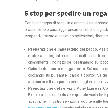
5 step per spedire un rega
Per la consegna di regali in giornata, è necessari
presentiamo 5 passaggi fondamentali che ti guider
tempestivamente e senza complicazioni, direttam
Preparazione e imballaggio del pacco
. Assi
materiali adeguati
come pluriball, carta di prot
chiaramente l'indirizzo del destinatario sul pac
Calcolo del costo e pagamento
. Sul nostro s
cliccando sul
pulsante “calcola costo”
. Se de
assicurare il tuo pacco
per maggiore sicurezz
Prenotazione del servizio Pony Express
. Co
Express
, indicando
dove
e
quando
vuoi che il
specifiche. Il nostro servizio si adatterà alle tu
prenotare una corsa
tramite
telefono
o
chat
, p