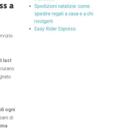
ss a
Spedizioni natalizie: come
spedire regali a casa e a chi
rivolgerti
Easy Rider Express
ervizio
i last
curano
egnato
di ogni
team di
ima