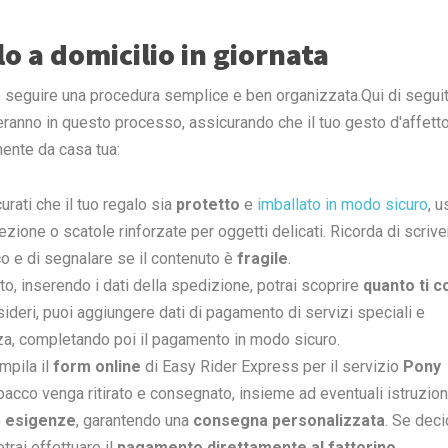
lo a domicilio in giornata
o seguire una procedura semplice e ben organizzata.Qui di seguito
anno in questo processo, assicurando che il tuo gesto d'affetto 
ente da casa tua:
curati che il tuo regalo sia
protetto
e
imballato in modo sicuro
, 
ezione o scatole rinforzate per oggetti delicati. Ricorda di scrive
co e di segnalare se il contenuto è
fragile
.
ito, inserendo i dati della spedizione, potrai scoprire
quanto ti c
sideri, puoi aggiungere dati di pagamento di
servizi speciali e
a, completando poi il pagamento in modo sicuro.
mpila il
form online
di Easy Rider Express per il servizio
Pony
 pacco venga ritirato e consegnato, insieme ad eventuali istruzion
e
esigenze
, garantendo una
consegna personalizzata
. Se deci
otrai effettuare il
pagamento direttamente al fattorino
.