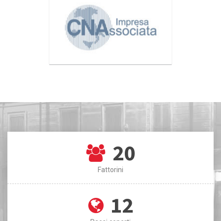
20
Fattorini
12