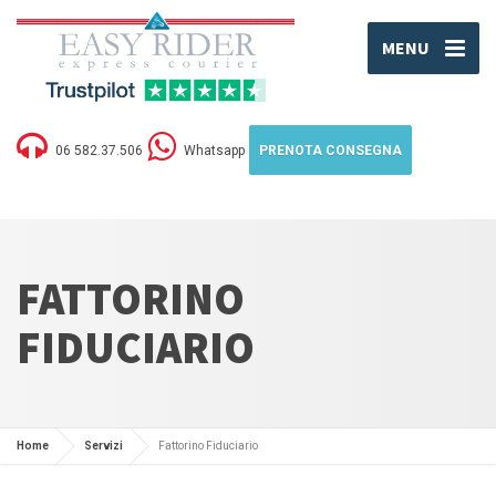
MENU
06 582.37.506
Whatsapp
PRENOTA CONSEGNA
FATTORINO
FIDUCIARIO
Home
Servizi
Fattorino Fiduciario