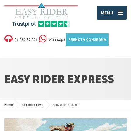
MENU
06 582.37.506
Whatsapp
PRENOTA CONSEGNA
EASY RIDER EXPRESS
Home
Le nostre news
Easy Rider Express