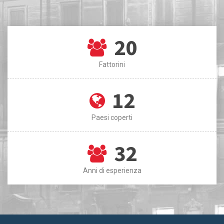
20
Fattorini
12
Paesi coperti
32
Anni di esperienza