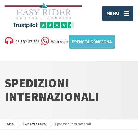
MENU
06 582.37.506
Whatsapp
PRENOTA CONSEGNA
SPEDIZIONI
INTERNAZIONALI
Home
Le nostre news
Spedizioni Internazionali