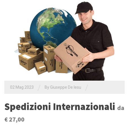
/
/
02 Mag 2023
By Giuseppe De Iesu
Spedizioni Internazionali
da
€ 27,00