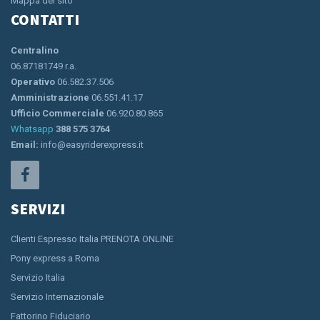
Mappa del sito
CONTATTI
Centralino
06.87181749 r.a.
Operativo
06.582.37.506
Amministrazione
06.551.41.17
Ufficio Commerciale
06.920.80.865
Whatsapp
388 575 3764
Email:
info@easyriderexpress.it
SERVIZI
Clienti Espresso Italia PRENOTA ONLINE
Pony express a Roma
Servizio Italia
Servizio Internazionale
Fattorino Fiduciario