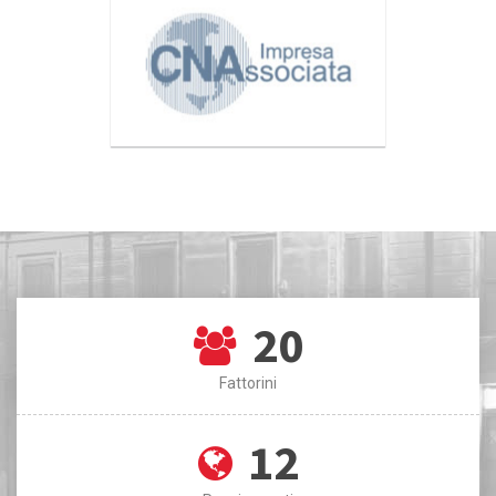
20
Fattorini
12