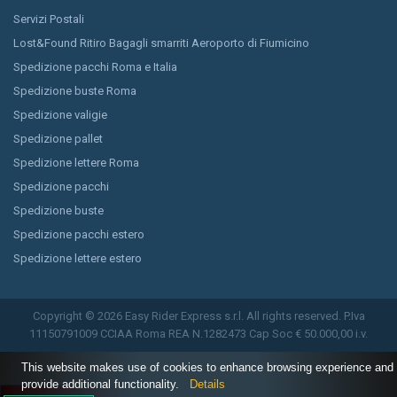
Servizi Postali
Lost&Found Ritiro Bagagli smarriti Aeroporto di Fiumicino
Spedizione pacchi Roma e Italia
Spedizione buste Roma
Spedizione valigie
Spedizione pallet
Spedizione lettere Roma
Spedizione pacchi
Spedizione buste
Spedizione pacchi estero
Spedizione lettere estero
Copyright © 2026 Easy Rider Express s.r.l. All rights reserved. P.Iva
11150791009 CCIAA Roma REA N.1282473 Cap Soc € 50.000,00 i.v.
This website makes use of cookies to enhance browsing experience and
provide additional functionality.
Details