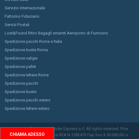
Servizio Internazionale
Fattorino Fiduciario
Servizi Postali
Lost&Found Ritiro Bagagli smarriti Aeroporto di Fiumicino
Spedizione pacchi Roma e Italia
Spedizione buste Roma
Spedizione valigie
Spedizione pallet
Spedizione lettere Roma
Spedizione pacchi
Spedizione buste
Spedizione pacchi estero
Spedizione lettere estero
Copyright © 2026 Easy Rider Express s.r.l. All rights reserved. P.Iva
CHIAMA ADESSO
11150791009 CCIAA Roma REA N.1282473 Cap Soc € 50.000,00 i.v.