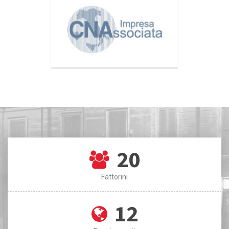
20
Fattorini
12