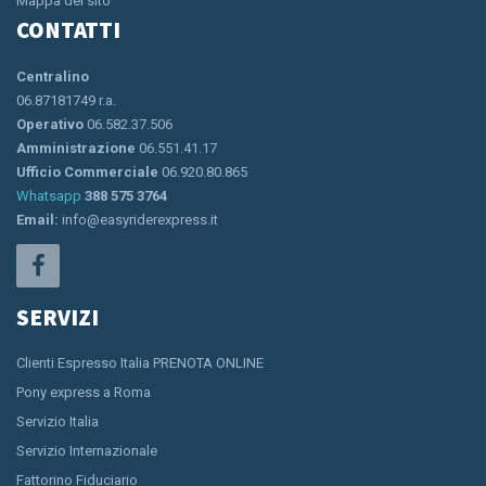
Mappa del sito
CONTATTI
Centralino
06.87181749 r.a.
Operativo
06.582.37.506
Amministrazione
06.551.41.17
Ufficio Commerciale
06.920.80.865
Whatsapp
388 575 3764
Email:
info@easyriderexpress.it
SERVIZI
Clienti Espresso Italia PRENOTA ONLINE
Pony express a Roma
Servizio Italia
Servizio Internazionale
Fattorino Fiduciario