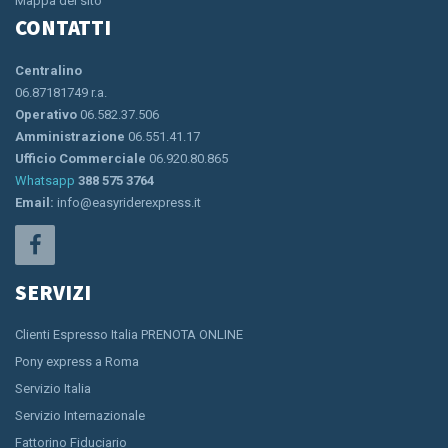
Mappa del sito
CONTATTI
Centralino
06.87181749 r.a.
Operativo
06.582.37.506
Amministrazione
06.551.41.17
Ufficio Commerciale
06.920.80.865
Whatsapp
388 575 3764
Email:
info@easyriderexpress.it
SERVIZI
Clienti Espresso Italia PRENOTA ONLINE
Pony express a Roma
Servizio Italia
Servizio Internazionale
Fattorino Fiduciario