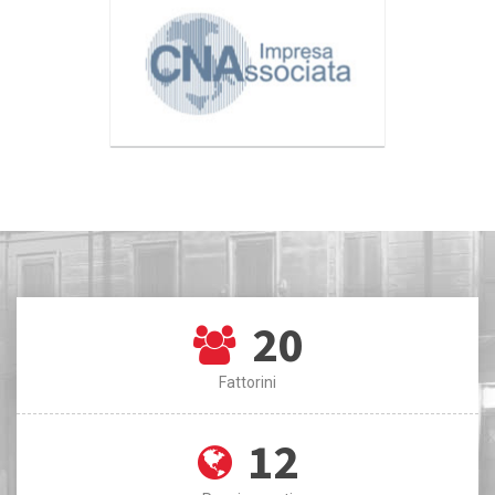
20
Fattorini
12