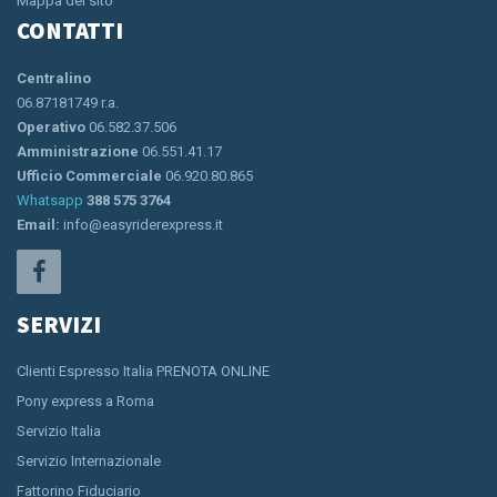
Mappa del sito
CONTATTI
Centralino
06.87181749 r.a.
Operativo
06.582.37.506
Amministrazione
06.551.41.17
Ufficio Commerciale
06.920.80.865
Whatsapp
388 575 3764
Email:
info@easyriderexpress.it
SERVIZI
Clienti Espresso Italia PRENOTA ONLINE
Pony express a Roma
Servizio Italia
Servizio Internazionale
Fattorino Fiduciario