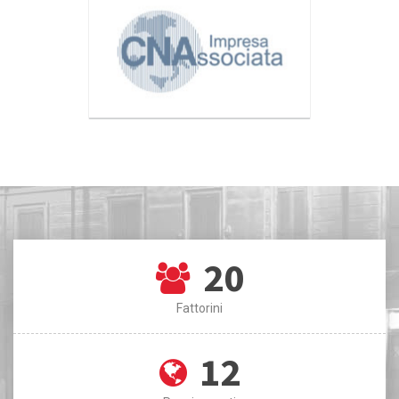
20
Fattorini
12