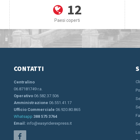
12
Paesi coperti
CONTATTI
S
Cl
Centralino
06.87181749 r.a.
Po
Operativo
06.582.37.506
Se
Amministrazione
06.551.41.17
Se
Ufficio Commerciale
06.920.80.865
Fa
Whatsapp
388 575 3764
Email:
info@easyriderexpress.it
Se
Lo