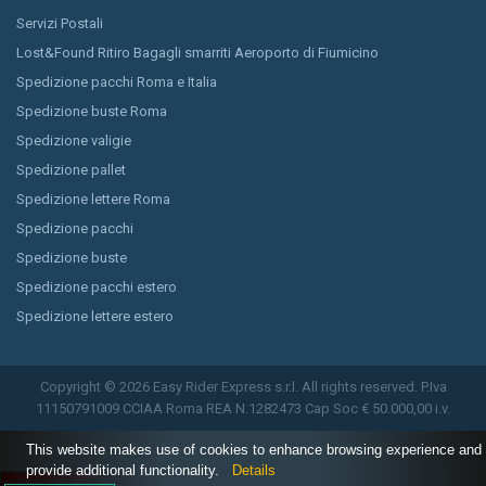
Servizi Postali
Lost&Found Ritiro Bagagli smarriti Aeroporto di Fiumicino
Spedizione pacchi Roma e Italia
Spedizione buste Roma
Spedizione valigie
Spedizione pallet
Spedizione lettere Roma
Spedizione pacchi
Spedizione buste
Spedizione pacchi estero
Spedizione lettere estero
Copyright © 2026 Easy Rider Express s.r.l. All rights reserved. P.Iva
11150791009 CCIAA Roma REA N.1282473 Cap Soc € 50.000,00 i.v.
This website makes use of cookies to enhance browsing experience and
provide additional functionality.
Details