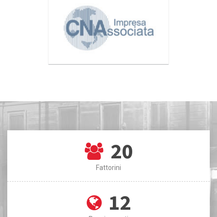
20
Fattorini
12