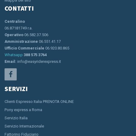
Mappa del sito
CONTATTI
Centralino
06.87181749 r.a.
Operativo
06.582.37.506
Amministrazione
06.551.41.17
Ufficio Commerciale
06.920.80.865
Whatsapp
388 575 3764
Email:
info@easyriderexpress.it
SERVIZI
Clienti Espresso Italia PRENOTA ONLINE
Pony express a Roma
Servizio Italia
Servizio Internazionale
Fattorino Fiduciario