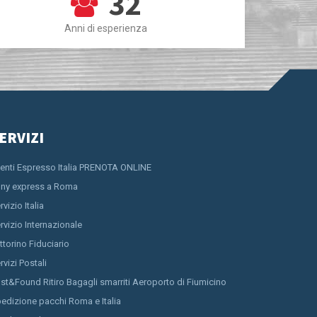
32
Anni di esperienza
ERVIZI
ienti Espresso Italia PRENOTA ONLINE
ny express a Roma
rvizio Italia
rvizio Internazionale
ttorino Fiduciario
rvizi Postali
st&Found Ritiro Bagagli smarriti Aeroporto di Fiumicino
edizione pacchi Roma e Italia