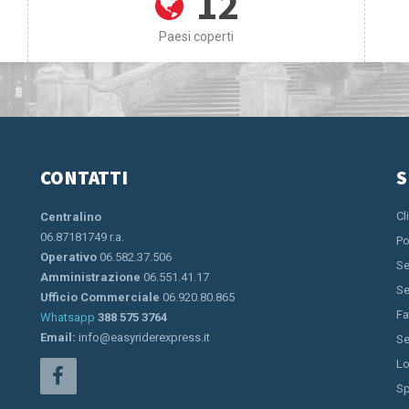
12
Paesi coperti
CONTATTI
S
Cl
Centralino
06.87181749 r.a.
Po
Operativo
06.582.37.506
Se
Amministrazione
06.551.41.17
Se
Ufficio Commerciale
06.920.80.865
Fa
Whatsapp
388 575 3764
Email:
info@easyriderexpress.it
Se
Lo
Sp