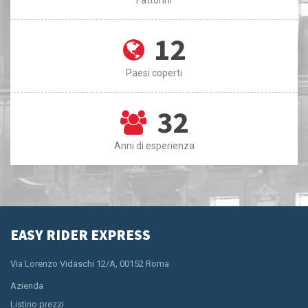
12
Paesi coperti
32
Anni di esperienza
EASY RIDER EXPRESS
Via Lorenzo Vidaschi 12/A, 00152 Roma
Azienda
Listino prezzi