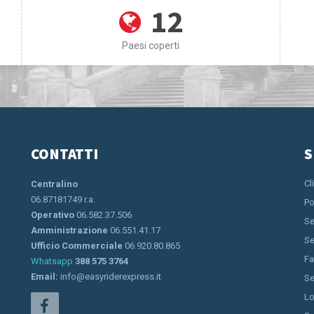
12
Paesi coperti
CONTATTI
S
Cl
Centralino
06.87181749 r.a.
Po
Operativo
06.582.37.506
Se
Amministrazione
06.551.41.17
Se
Ufficio Commerciale
06.920.80.865
Fa
Whatsapp
388 575 3764
Email:
info@easyriderexpress.it
Se
Lo