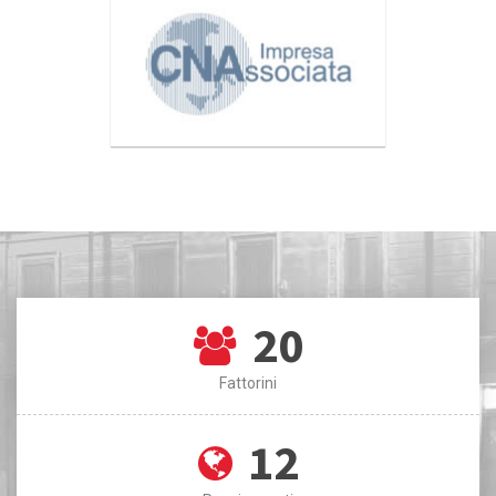
20
Fattorini
12