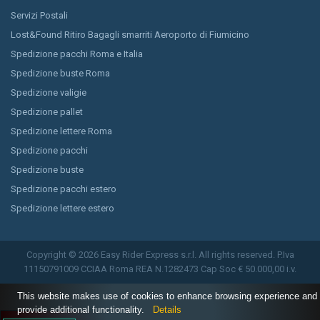
Servizi Postali
Lost&Found Ritiro Bagagli smarriti Aeroporto di Fiumicino
Spedizione pacchi Roma e Italia
Spedizione buste Roma
Spedizione valigie
Spedizione pallet
Spedizione lettere Roma
Spedizione pacchi
Spedizione buste
Spedizione pacchi estero
Spedizione lettere estero
Copyright © 2026 Easy Rider Express s.r.l. All rights reserved. P.Iva
11150791009 CCIAA Roma REA N.1282473 Cap Soc € 50.000,00 i.v.
This website makes use of cookies to enhance browsing experience and
provide additional functionality.
Details