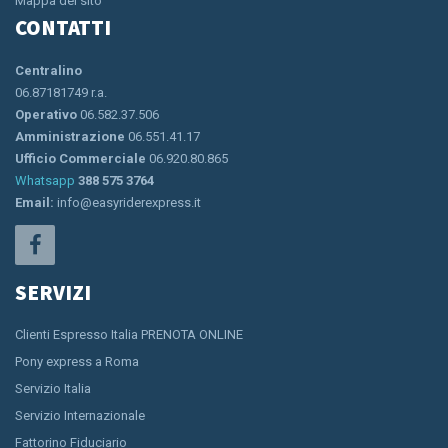
Mappa del sito
CONTATTI
Centralino
06.87181749 r.a.
Operativo
06.582.37.506
Amministrazione
06.551.41.17
Ufficio Commerciale
06.920.80.865
Whatsapp
388 575 3764
Email:
info@easyriderexpress.it
SERVIZI
Clienti Espresso Italia PRENOTA ONLINE
Pony express a Roma
Servizio Italia
Servizio Internazionale
Fattorino Fiduciario