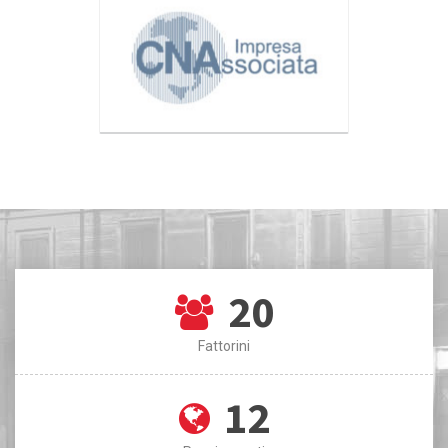
20
Fattorini
12