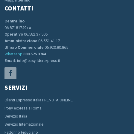
Mappa del sito
CONTATTI
Centralino
06.87181749 r.a.
Operativo
06.582.37.506
Amministrazione
06.551.41.17
Ufficio Commerciale
06.920.80.865
Whatsapp
388 575 3764
Email:
info@easyriderexpress.it
SERVIZI
Clienti Espresso Italia PRENOTA ONLINE
Pony express a Roma
Servizio Italia
Servizio Internazionale
Fattorino Fiduciario