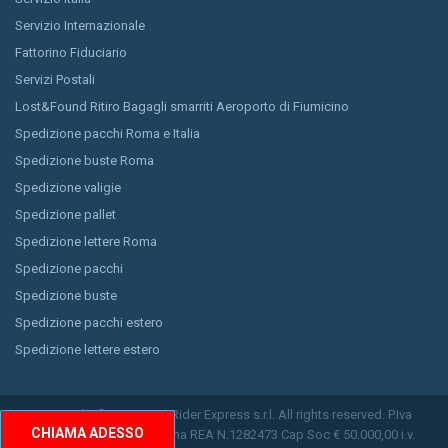
Servizio Internazionale
Fattorino Fiduciario
Servizi Postali
Lost&Found Ritiro Bagagli smarriti Aeroporto di Fiumicino
Spedizione pacchi Roma e Italia
Spedizione buste Roma
Spedizione valigie
Spedizione pallet
Spedizione lettere Roma
Spedizione pacchi
Spedizione buste
Spedizione pacchi estero
Spedizione lettere estero
Copyright © 2026 Easy Rider Express s.r.l. All rights reserved. P.Iva
CHIAMA ADESSO
11150791009 CCIAA Roma REA N.1282473 Cap Soc € 50.000,00 i.v.