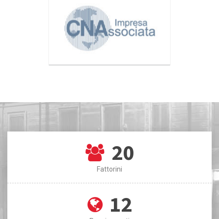
20
Fattorini
12