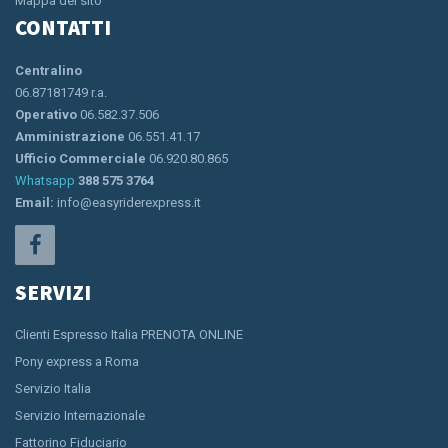
Mappa del sito
CONTATTI
Centralino
06.87181749 r.a.
Operativo
06.582.37.506
Amministrazione
06.551.41.17
Ufficio Commerciale
06.920.80.865
Whatsapp
388 575 3764
Email:
info@easyriderexpress.it
SERVIZI
Clienti Espresso Italia PRENOTA ONLINE
Pony express a Roma
Servizio Italia
Servizio Internazionale
Fattorino Fiduciario