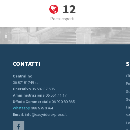
12
Paesi coperti
CONTATTI
S
Cl
Centralino
06.87181749 r.a.
Po
Operativo
06.582.37.506
Se
Amministrazione
06.551.41.17
Se
Ufficio Commerciale
06.920.80.865
Fa
Whatsapp
388 575 3764
Email:
info@easyriderexpress.it
Se
Lo