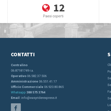
12
Paesi coperti
CONTATTI
S
Cl
Centralino
06.87181749 r.a.
Po
Operativo
06.582.37.506
Se
Amministrazione
06.551.41.17
Se
Ufficio Commerciale
06.920.80.865
Fa
Whatsapp
388 575 3764
Email:
info@easyriderexpress.it
Se
Lo