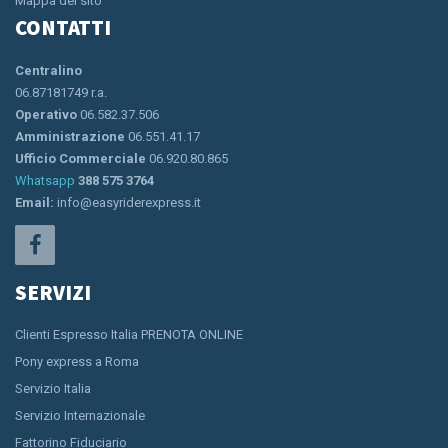
Mappa del sito
CONTATTI
Centralino
06.87181749 r.a.
Operativo
06.582.37.506
Amministrazione
06.551.41.17
Ufficio Commerciale
06.920.80.865
Whatsapp
388 575 3764
Email:
info@easyriderexpress.it
SERVIZI
Clienti Espresso Italia PRENOTA ONLINE
Pony express a Roma
Servizio Italia
Servizio Internazionale
Fattorino Fiduciario