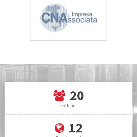
20
Fattorini
12