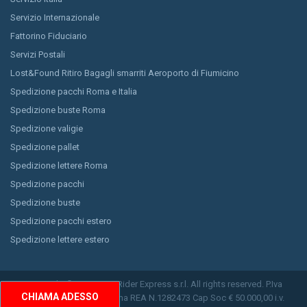
Servizio Internazionale
Fattorino Fiduciario
Servizi Postali
Lost&Found Ritiro Bagagli smarriti Aeroporto di Fiumicino
Spedizione pacchi Roma e Italia
Spedizione buste Roma
Spedizione valigie
Spedizione pallet
Spedizione lettere Roma
Spedizione pacchi
Spedizione buste
Spedizione pacchi estero
Spedizione lettere estero
Copyright © 2026 Easy Rider Express s.r.l. All rights reserved. P.Iva
CHIAMA ADESSO
11150791009 CCIAA Roma REA N.1282473 Cap Soc € 50.000,00 i.v.