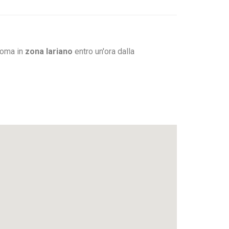
Roma in
zona lariano
entro un'ora dalla