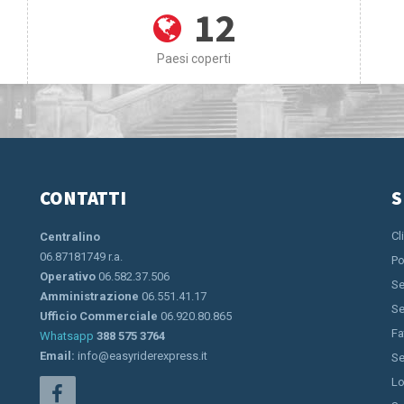
12
Paesi coperti
CONTATTI
S
Cl
Centralino
06.87181749 r.a.
Po
Operativo
06.582.37.506
Se
Amministrazione
06.551.41.17
Se
Ufficio Commerciale
06.920.80.865
Fa
Whatsapp
388 575 3764
Email:
info@easyriderexpress.it
Se
Lo