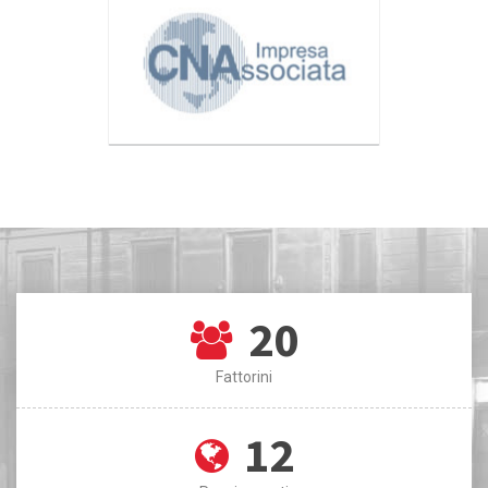
20
Fattorini
12