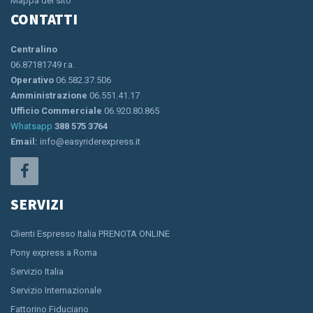
Mappa del sito
CONTATTI
Centralino
06.87181749 r.a.
Operativo
06.582.37.506
Amministrazione
06.551.41.17
Ufficio Commerciale
06.920.80.865
Whatsapp
388 575 3764
Email:
info@easyriderexpress.it
SERVIZI
Clienti Espresso Italia PRENOTA ONLINE
Pony express a Roma
Servizio Italia
Servizio Internazionale
Fattorino Fiduciario