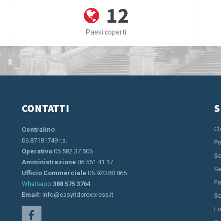
12
Paesi coperti
CONTATTI
S
Cl
Centralino
06.87181749 r.a.
Po
Operativo
06.582.37.506
Se
Amministrazione
06.551.41.17
Se
Ufficio Commerciale
06.920.80.865
Fa
Whatsapp
388 575 3764
Email:
info@easyriderexpress.it
Se
Lo