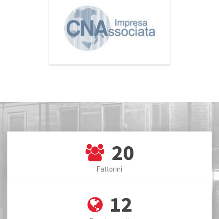
20
Fattorini
12