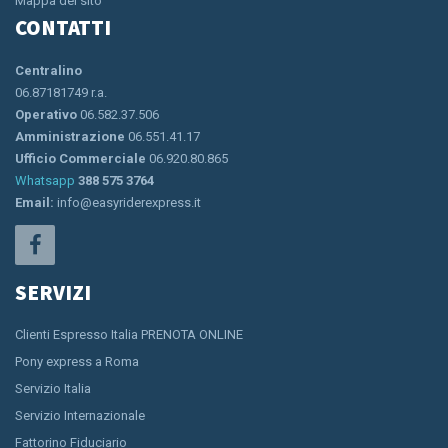
Mappa del sito
CONTATTI
Centralino
06.87181749 r.a.
Operativo
06.582.37.506
Amministrazione
06.551.41.17
Ufficio Commerciale
06.920.80.865
Whatsapp
388 575 3764
Email:
info@easyriderexpress.it
SERVIZI
Clienti Espresso Italia PRENOTA ONLINE
Pony express a Roma
Servizio Italia
Servizio Internazionale
Fattorino Fiduciario