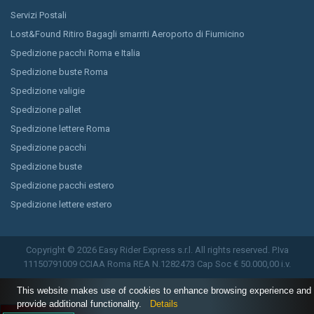
Servizi Postali
Lost&Found Ritiro Bagagli smarriti Aeroporto di Fiumicino
Spedizione pacchi Roma e Italia
Spedizione buste Roma
Spedizione valigie
Spedizione pallet
Spedizione lettere Roma
Spedizione pacchi
Spedizione buste
Spedizione pacchi estero
Spedizione lettere estero
Copyright © 2026 Easy Rider Express s.r.l. All rights reserved. P.Iva
11150791009 CCIAA Roma REA N.1282473 Cap Soc € 50.000,00 i.v.
This website makes use of cookies to enhance browsing experience and
provide additional functionality.
Details