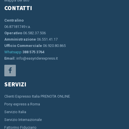
Mappa del sito
CONTATTI
Centralino
06.87181749 r.a.
Operativo
06.582.37.506
Amministrazione
06.551.41.17
Ufficio Commerciale
06.920.80.865
Whatsapp
388 575 3764
Email:
info@easyriderexpress.it
SERVIZI
Clienti Espresso Italia PRENOTA ONLINE
Pony express a Roma
Servizio Italia
Servizio Internazionale
Fattorino Fiduciario