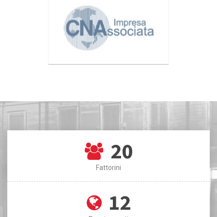
20
Fattorini
12