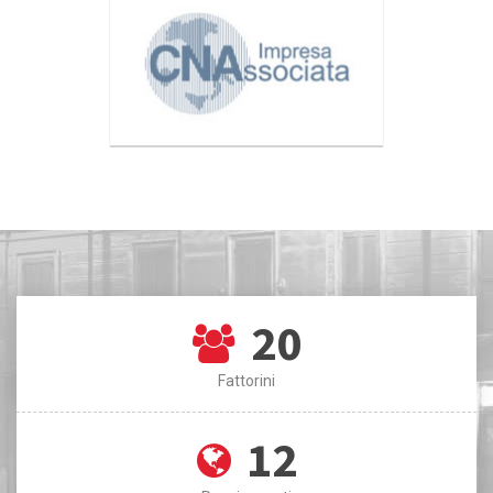
20
Fattorini
12