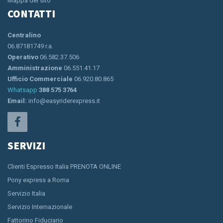
Mappa del sito
CONTATTI
Centralino
06.87181749 r.a.
Operativo
06.582.37.506
Amministrazione
06.551.41.17
Ufficio Commerciale
06.920.80.865
Whatsapp
388 575 3764
Email:
info@easyriderexpress.it
SERVIZI
Clienti Espresso Italia PRENOTA ONLINE
Pony express a Roma
Servizio Italia
Servizio Internazionale
Fattorino Fiduciario