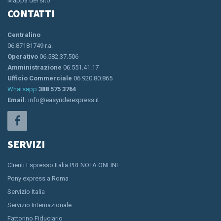
Mappa del sito
CONTATTI
Centralino
06.87181749 r.a.
Operativo
06.582.37.506
Amministrazione
06.551.41.17
Ufficio Commerciale
06.920.80.865
Whatsapp
388 575 3764
Email:
info@easyriderexpress.it
SERVIZI
Clienti Espresso Italia PRENOTA ONLINE
Pony express a Roma
Servizio Italia
Servizio Internazionale
Fattorino Fiduciario