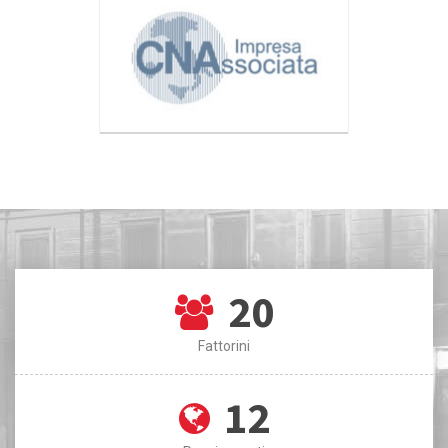
20
Fattorini
12