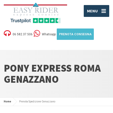
MENU
06 582.37.506
Whatsapp
PRENOTA CONSEGNA
PONY EXPRESS ROMA
GENAZZANO
Home
Prenota Spedizione Genazzano