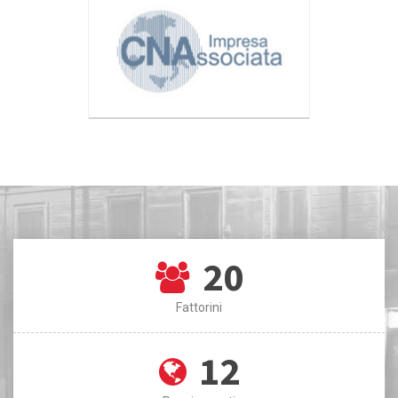
20
Fattorini
12