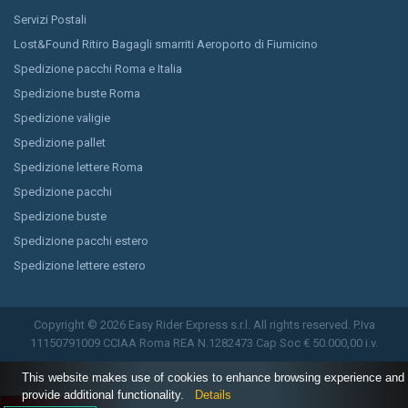
Servizi Postali
Lost&Found Ritiro Bagagli smarriti Aeroporto di Fiumicino
Spedizione pacchi Roma e Italia
Spedizione buste Roma
Spedizione valigie
Spedizione pallet
Spedizione lettere Roma
Spedizione pacchi
Spedizione buste
Spedizione pacchi estero
Spedizione lettere estero
Copyright © 2026 Easy Rider Express s.r.l. All rights reserved. P.Iva
11150791009 CCIAA Roma REA N.1282473 Cap Soc € 50.000,00 i.v.
This website makes use of cookies to enhance browsing experience and
provide additional functionality.
Details