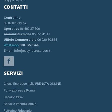
Mappa del sito
CONTATTI
Centralino
06.87181749 r.a.
Operativo
06.582.37.506
Amministrazione
06.551.41.17
Ufficio Commerciale
06.920.80.865
Whatsapp
388 575 3764
Email:
info@easyriderexpress.it
SERVIZI
Clienti Espresso Italia PRENOTA ONLINE
Pony express a Roma
Servizio Italia
Servizio Internazionale
Fattorino Fiduciario