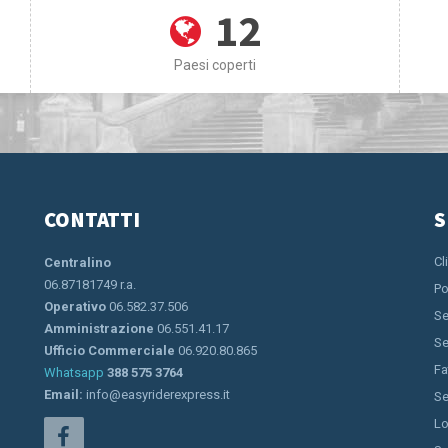
12
Paesi coperti
CONTATTI
S
Cl
Centralino
06.87181749 r.a.
Po
Operativo
06.582.37.506
Se
Amministrazione
06.551.41.17
Se
Ufficio Commerciale
06.920.80.865
Fa
Whatsapp
388 575 3764
Email:
info@easyriderexpress.it
Se
Lo