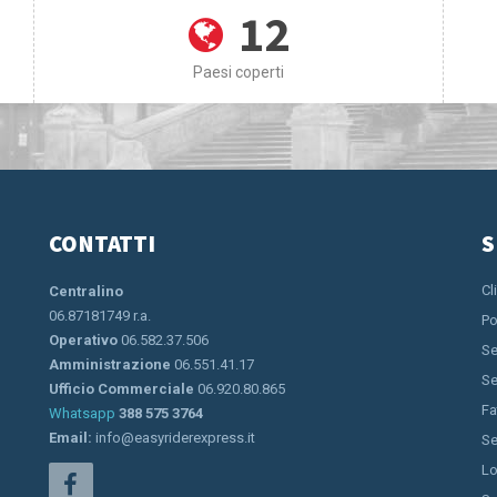
12
Paesi coperti
CONTATTI
S
Cl
Centralino
06.87181749 r.a.
Po
Operativo
06.582.37.506
Se
Amministrazione
06.551.41.17
Se
Ufficio Commerciale
06.920.80.865
Fa
Whatsapp
388 575 3764
Email:
info@easyriderexpress.it
Se
Lo