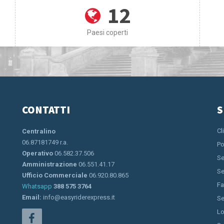
12
Paesi coperti
CONTATTI
S
Cl
Centralino
06.87181749 r.a.
Po
Operativo
06.582.37.506
Se
Amministrazione
06.551.41.17
Se
Ufficio Commerciale
06.920.80.865
Fa
Whatsapp
388 575 3764
Email:
info@easyriderexpress.it
Se
Lo