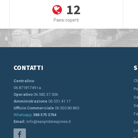
12
Paesi coperti
CONTATTI
S
Cl
Centralino
06.87181749 r.a.
Po
Operativo
06.582.37.506
Se
Amministrazione
06.551.41.17
Se
Ufficio Commerciale
06.920.80.865
Fa
Whatsapp
388 575 3764
Email:
info@easyriderexpress.it
Se
Lo