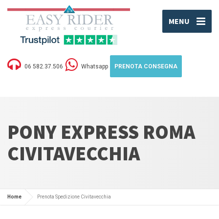
MENU
06 582.37.506
Whatsapp
PRENOTA CONSEGNA
PONY EXPRESS ROMA
CIVITAVECCHIA
Home
Prenota Spedizione Civitavecchia