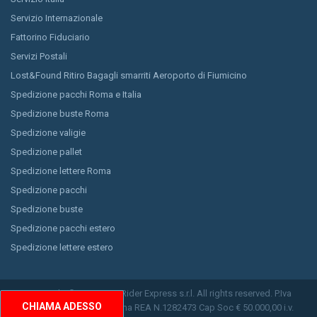
Servizio Internazionale
Fattorino Fiduciario
Servizi Postali
Lost&Found Ritiro Bagagli smarriti Aeroporto di Fiumicino
Spedizione pacchi Roma e Italia
Spedizione buste Roma
Spedizione valigie
Spedizione pallet
Spedizione lettere Roma
Spedizione pacchi
Spedizione buste
Spedizione pacchi estero
Spedizione lettere estero
Copyright © 2026 Easy Rider Express s.r.l. All rights reserved. P.Iva
CHIAMA ADESSO
11150791009 CCIAA Roma REA N.1282473 Cap Soc € 50.000,00 i.v.