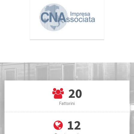
20
Fattorini
12