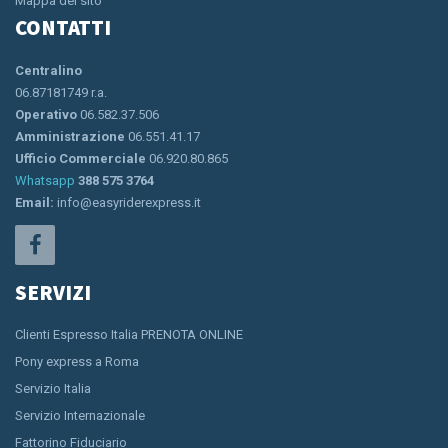
Mappa del sito
CONTATTI
Centralino
06.87181749 r.a.
Operativo
06.582.37.506
Amministrazione
06.551.41.17
Ufficio Commerciale
06.920.80.865
Whatsapp
388 575 3764
Email:
info@easyriderexpress.it
SERVIZI
Clienti Espresso Italia PRENOTA ONLINE
Pony express a Roma
Servizio Italia
Servizio Internazionale
Fattorino Fiduciario