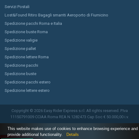
Servizi Postali
Lost&Found Ritiro Bagagli smarriti Aeroporto di Fiumicino
Spedizione pacchi Roma e Italia
Spedizione buste Roma
Spedizione valigie
Spedizione pallet
Spedizione lettere Roma
Spedizione pacchi
Spedizione buste
Spedizione pacchi estero
Spedizione lettere estero
Copyright © 2026 Easy Rider Express s.r.l. All rights reserved. P.Iva
11150791009 CCIAA Roma REA N.1282473 Cap Soc € 50.000,00 i.v.
This website makes use of cookies to enhance browsing experience and
provide additional functionality.
Details