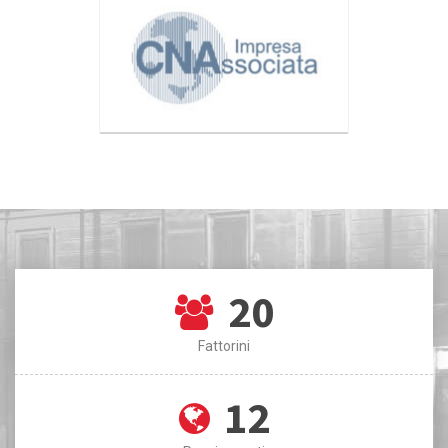
20
Fattorini
12