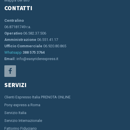
Mappa del sito
CONTATTI
Centralino
06.87181749 r.a.
Operativo
06.582.37.506
Amministrazione
06.551.41.17
Ufficio Commerciale
06.920.80.865
Whatsapp
388 575 3764
Email:
info@easyriderexpress.it
SERVIZI
Clienti Espresso Italia PRENOTA ONLINE
Pony express a Roma
Servizio Italia
Servizio Internazionale
Fattorino Fiduciario