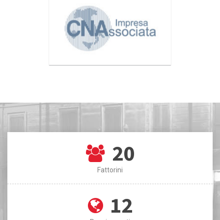
20
Fattorini
12