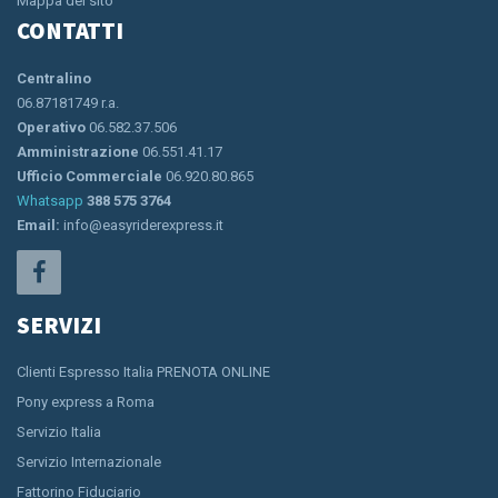
Mappa del sito
CONTATTI
Centralino
06.87181749 r.a.
Operativo
06.582.37.506
Amministrazione
06.551.41.17
Ufficio Commerciale
06.920.80.865
Whatsapp
388 575 3764
Email:
info@easyriderexpress.it
SERVIZI
Clienti Espresso Italia PRENOTA ONLINE
Pony express a Roma
Servizio Italia
Servizio Internazionale
Fattorino Fiduciario