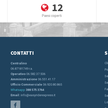
12
Paesi coperti
CONTATTI
S
Cl
Centralino
06.87181749 r.a.
Po
Operativo
06.582.37.506
Se
Amministrazione
06.551.41.17
Se
Ufficio Commerciale
06.920.80.865
Fa
Whatsapp
388 575 3764
Email:
info@easyriderexpress.it
Se
Lo