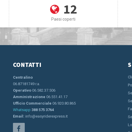
12
Paesi coperti
CONTATTI
S
Cl
Centralino
06.87181749 r.a.
Po
Operativo
06.582.37.506
Se
Amministrazione
06.551.41.17
Se
Ufficio Commerciale
06.920.80.865
Fa
Whatsapp
388 575 3764
Email:
info@easyriderexpress.it
Se
Lo