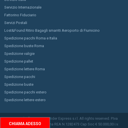
Servizio Internazionale
Fattorino Fiduciario
Servizi Postali
Lost&Found Ritiro Bagagli smarriti Aeroporto di Fiumicino
Spedizione pacchi Roma e Italia
Spedizione buste Roma
Spedizione valigie
Spedizione pallet
Spedizione lettere Roma
Spedizione pacchi
Spedizione buste
Spedizione pacchi estero
Spedizione lettere estero
Copyright © 2026 Easy Rider Express s.r.l. All rights reserved. P.Iva
CHIAMA ADESSO
11150791009 CCIAA Roma REA N.1282473 Cap Soc € 50.000,00 i.v.