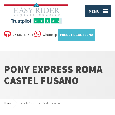
MENU
06 582.37.506
Whatsapp
PRENOTA CONSEGNA
PONY EXPRESS ROMA
CASTEL FUSANO
Home
Prenota Spedizione Castel Fusano