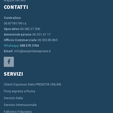
Mappa del sito
CONTATTI
Centralino
06.87181749 r.a.
Operativo
06.582.37.506
Amministrazione
06.551.41.17
Ufficio Commerciale
06.920.80.865
Whatsapp
388 575 3764
Email:
info@easyriderexpress.it
SERVIZI
Clienti Espresso Italia PRENOTA ONLINE
Pony express a Roma
Servizio Italia
Servizio Internazionale
Fattorino Fiduciario