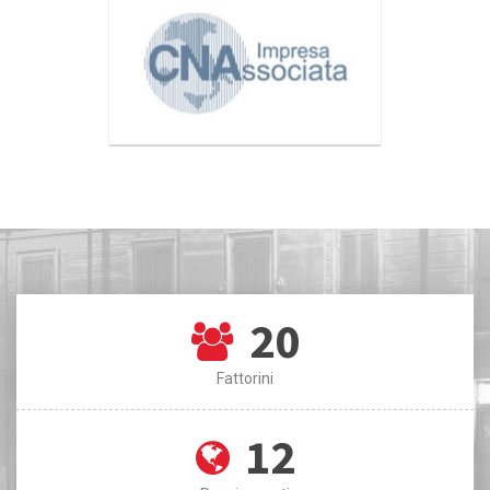
20
Fattorini
12