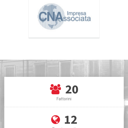
20
Fattorini
12