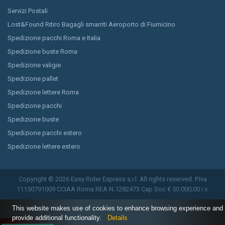
Servizi Postali
Lost&Found Ritiro Bagagli smarriti Aeroporto di Fiumicino
Spedizione pacchi Roma e Italia
Spedizione buste Roma
Spedizione valigie
Spedizione pallet
Spedizione lettere Roma
Spedizione pacchi
Spedizione buste
Spedizione pacchi estero
Spedizione lettere estero
Copyright © 2026 Easy Rider Express s.r.l. All rights reserved. P.Iva
11150791009 CCIAA Roma REA N.1282473 Cap Soc € 50.000,00 i.v.
This website makes use of cookies to enhance browsing experience and
provide additional functionality.
Details