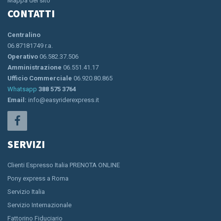
Mappa del sito
CONTATTI
Centralino
06.87181749 r.a.
Operativo
06.582.37.506
Amministrazione
06.551.41.17
Ufficio Commerciale
06.920.80.865
Whatsapp
388 575 3764
Email:
info@easyriderexpress.it
SERVIZI
Clienti Espresso Italia PRENOTA ONLINE
Pony express a Roma
Servizio Italia
Servizio Internazionale
Fattorino Fiduciario