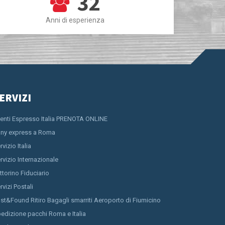
32
Anni di esperienza
ERVIZI
ienti Espresso Italia PRENOTA ONLINE
ny express a Roma
rvizio Italia
rvizio Internazionale
ttorino Fiduciario
rvizi Postali
st&Found Ritiro Bagagli smarriti Aeroporto di Fiumicino
edizione pacchi Roma e Italia