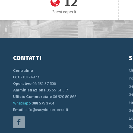
12
Paesi coperti
CONTATTI
S
Cl
Centralino
06.87181749 r.a.
Po
Operativo
06.582.37.506
Se
Amministrazione
06.551.41.17
Se
Ufficio Commerciale
06.920.80.865
Fa
Whatsapp
388 575 3764
Email:
info@easyriderexpress.it
Se
Lo
Sp