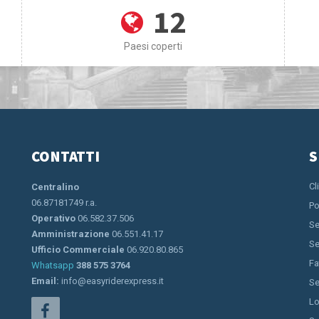
12
Paesi coperti
CONTATTI
S
Cl
Centralino
06.87181749 r.a.
Po
Operativo
06.582.37.506
Se
Amministrazione
06.551.41.17
Se
Ufficio Commerciale
06.920.80.865
Fa
Whatsapp
388 575 3764
Email:
info@easyriderexpress.it
Se
Lo