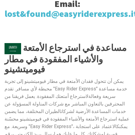
Email:
lost&found@easyriderexpress.i
مساعدة في استرجاع الأمتعة
والأشياء المفقودة في مطار
فيوميتشينو
يمكن أن تتحول فقدان الأمتعة في مطار فيوميتشينو إلى تجربة
محبطة لأي مسافر. تقدم "Easy Rider Express" خدمة مساعدة
سريعة وفعالةلاسترجاع أمتعتك المفقودة. يعمل فريقنا من
المحترفين بالتعاون المباشر مع شركات المناولة المسؤولة عن
خدمات المساعدة الأرضية لشركاتالطيران المختلفة، مما يضمن
عملية استرجاع الأمتعة والأشياء المفقودة في فيوميتشينو محسّنة
وسريعة. مع "Easy Rider Express"، يمكنكالاعتماد على استجابة
فورية لمشكلتك. كل ما عليك هو إرسال بريد إلكتروني برقم