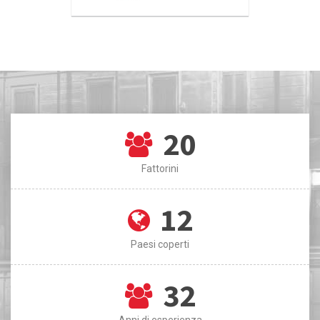
20
Fattorini
12
Paesi coperti
32
Anni di esperienza