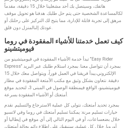
هاتفك، وسيتصل بك أحد مشغلينا خلال 15 دقيقة، مقدماً
لكالمساعدة الشخصية حتى يتم حل طلبك. هدفنا هو تحويل موقف
مرهق إلى تجربة قابلة للإدارة، مما يتيح لك التركيز على رحلتك أو
عودتك إلىالمنزل دون قلق.
كيف تعمل خدمتنا للأشياء المفقودة في روما
فيوميتشينو
تبدأ خدمة الأشياء المفقودة في فيوميتشينو من "Easy Rider
Express" بمجرد أن تتواصل معنا. بمجرد استلام طلبك عبر البريد
الإلكتروني،يبدأ فريقنا في العمل فوراً، ويتواصل معك خلال 15
دقيقة. نتعاون بشكل وثيق مع مكتب الأمتعة المفقودة في مطار
فيوميتشينو، الواقع فيمنطقة الوصول في المبنى 3، لتحديد موقع
أمتعتك أو الأشياء المفقودة بسرعة.
بمجرد تحديد أمتعتك، نتولى كل عملية الاسترجاع والتسليم. نقدم
خيارات تسليم مرنة: يمكننا تسليم أمتعتك في روما وفي لاتسيو
خلال بضعساعات، أو في اليوم التالي إلى أي موقع في إيطاليا أو
أوروبا. خلال كل عملية، سنبقيك على اطلاع دائم بحالة أمتعتك،