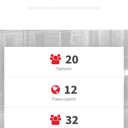
20
Fattorini
12
Paesi coperti
32