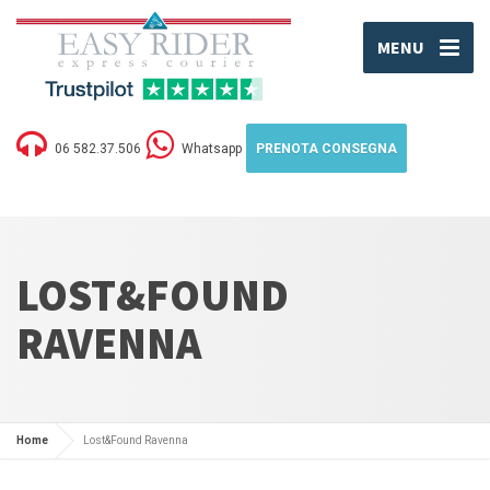
MENU
06 582.37.506
Whatsapp
PRENOTA CONSEGNA
LOST&FOUND
RAVENNA
Home
Lost&Found Ravenna