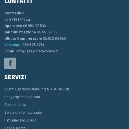
CONTATTI
Centralino
06.87181749 r.a.
Operativo
06.582.37.506
Amministrazione
06.551.41.17
Ufficio Commerciale
06.920.80.865
Whatsapp
388 575 3764
Email:
info@easyriderexpress.it
SERVIZI
Clienti Espresso Italia PRENOTA ONLINE
Pony express a Roma
Servizio Italia
Servizio Internazionale
Fattorino Fiduciario
Servizi Postali