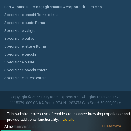
Lost&Found Ritiro Bagagli smarriti Aeroporto di Fiumicino
Spedizione pacchi Roma e Italia
Spedizione buste Roma
Spedizione valigie
Spedizione pallet
Spedizione lettere Roma
Spedizione pacchi
Spedizione buste
Spedizione pacchi estero
Spedizione lettere estero
Copyright © 2026 Easy Rider Express s.r.l. All rights reserved. P.Iva
11150791009 CCIAA Roma REA N.1282473 Cap Soc € 50.000,00 i.v.
This website makes use of cookies to enhance browsing experience and
provide additional functionality.
Details
CHIAMA ADESSO
Customize
Allow cookies