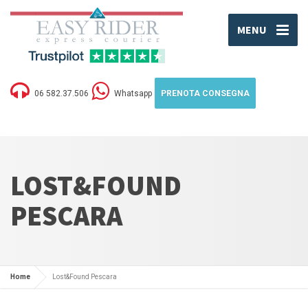
MENU
06 582.37.506
Whatsapp
PRENOTA CONSEGNA
LOST&FOUND
PESCARA
Home
Lost&Found Pescara