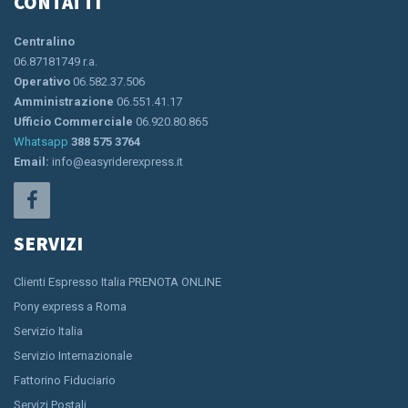
CONTATTI
Centralino
06.87181749 r.a.
Operativo
06.582.37.506
Amministrazione
06.551.41.17
Ufficio Commerciale
06.920.80.865
Whatsapp
388 575 3764
Email:
info@easyriderexpress.it
SERVIZI
Clienti Espresso Italia PRENOTA ONLINE
Pony express a Roma
Servizio Italia
Servizio Internazionale
Fattorino Fiduciario
Servizi Postali