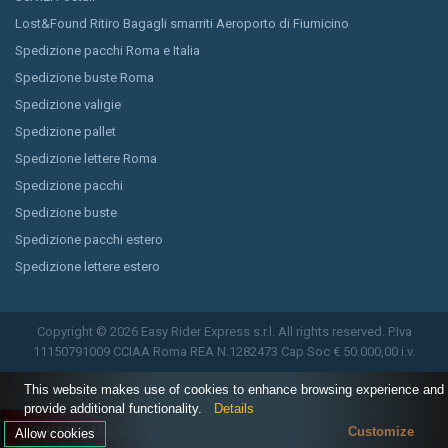
Lost&Found Ritiro Bagagli smarriti Aeroporto di Fiumicino
Spedizione pacchi Roma e Italia
Spedizione buste Roma
Spedizione valigie
Spedizione pallet
Spedizione lettere Roma
Spedizione pacchi
Spedizione buste
Spedizione pacchi estero
Spedizione lettere estero
Copyright © 2026 Easy Rider Express s.r.l. All rights reserved. P.Iva
11150791009 CCIAA Roma REA N.1282473 Cap Soc € 50.000,00 i.v.
This website makes use of cookies to enhance browsing experience and
provide additional functionality.
Details
CHIAMA ADESSO
Customize
Allow cookies